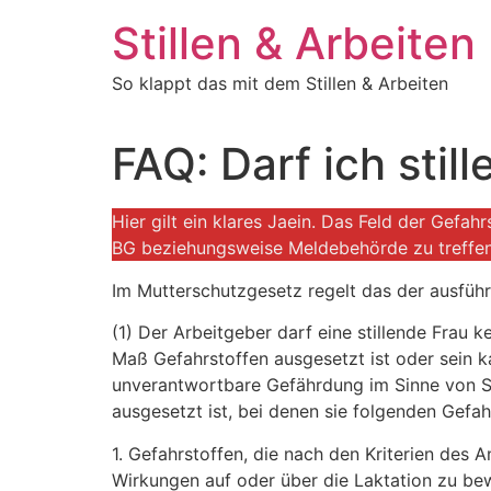
Zum
Stillen & Arbeiten
Inhalt
springen
So klappt das mit dem Stillen & Arbeiten
FAQ: Darf ich stil
Hier gilt ein klares Jaein. Das Feld der Gefah
BG beziehungsweise Meldebehörde zu treffen
Im Mutterschutzgesetz regelt das der ausfüh
(1) Der Arbeitgeber darf eine stillende Frau 
Maß Gefahrstoffen ausgesetzt ist oder sein ka
unverantwortbare Gefährdung im Sinne von Sat
ausgesetzt ist, bei denen sie folgenden Gefah
1. Gefahrstoffen, die nach den Kriterien des
Wirkungen auf oder über die Laktation zu be