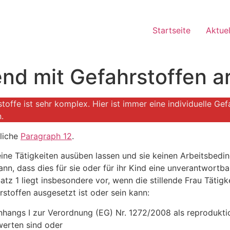
Startseite
Aktuel
lend mit Gefahrstoffen a
rstoffe ist sehr komplex. Hier ist immer eine individuelle G
.
rliche
Paragraph 12
.
keine Tätigkeiten ausüben lassen und sie keinen Arbeitsbedi
nn, dass dies für sie oder für ihr Kind eine unverantwortba
z 1 liegt insbesondere vor, wenn die stillende Frau Tätig
rstoffen ausgesetzt ist oder sein kann:
 Anhangs I zur Verordnung (EG) Nr. 1272/2008 als reprodukt
werten sind oder